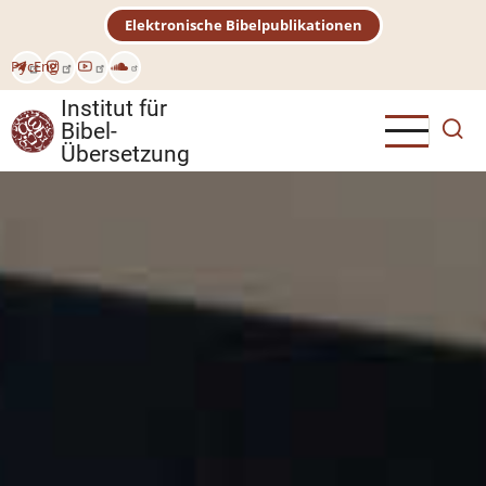
Direkt
Elektronische Bibelpublikationen
zum
Inhalt
Рус
Eng
Institut für
Bibel-
Übersetzung