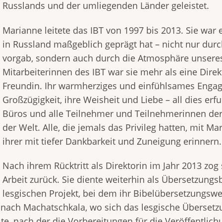
Russlands und der umliegenden Länder geleistet.
Marianne leitete das IBT von 1997 bis 2013. Sie war e
in Russland maßgeblich geprägt hat – nicht nur durch 
vorgab, sondern auch durch die Atmosphäre unseres 
Mitarbeiterinnen des IBT war sie mehr als eine Direk
Freundin. Ihr warmherziges und einfühlsames Engag
Großzügigkeit, ihre Weisheit und Liebe – all dies er
Büros und alle Teilnehmer und Teilnehmerinnen der
der Welt. Alle, die jemals das Privileg hatten, mit
ihrer mit tiefer Dankbarkeit und Zuneigung erinnern.
Nach ihrem Rücktritt als Direktorin im Jahr 2013 zog
Arbeit zurück. Sie diente weiterhin als Übersetzungs
lesgischen Projekt, bei dem ihr Bibelübersetzungsw
e nach Machatschkala, wo sich das lesgische Überset
, nach der die Vorbereitungen für die Veröffentlichu