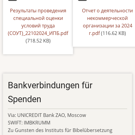
Dokument
Результаты проведения
Default
Отчет о деятельности
специальной оценки
некоммерческой
условий труда
организации за 2024
(СОУТ)_22102024_ИПБ.pdf
г.pdf
(116.62 KB)
(718.52 KB)
Bankverbindungen für
Spenden
Via: UNICREDIT Bank ZAO, Moscow
SWIFT: IMBKRUMM
Zu Gunsten des Instituts für Bibelübersetzung