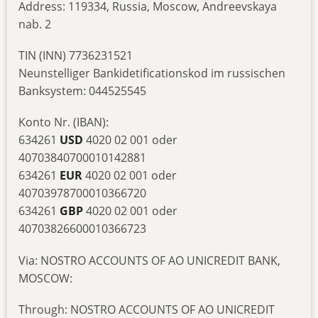
Address: 119334, Russia, Moscow, Andreevskaya
nab. 2
TIN (INN) 7736231521
Neunstelliger Bankidetificationskod im russischen
Banksystem: 044525545
Konto Nr. (IBAN):
634261
USD
4020 02 001 oder
40703840700010142881
634261
EUR
4020 02 001 oder
40703978700010366720
634261
GBP
4020 02 001 oder
40703826600010366723
Via: NOSTRO ACCOUNTS OF AO UNICREDIT BANK,
MOSCOW:
Through: NOSTRO ACCOUNTS OF AO UNICREDIT