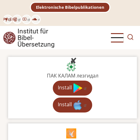
Direkt
Elektronische Bibelpublikationen
zum
Inhalt
Рус
Eng
Institut für
Bibel-
Übersetzung
ПАК КАЛАМ лезгидал
Install
Install