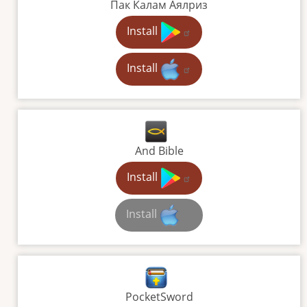
Пак Калам Аялриз
Install
Install
And Bible
Install
Install
PocketSword