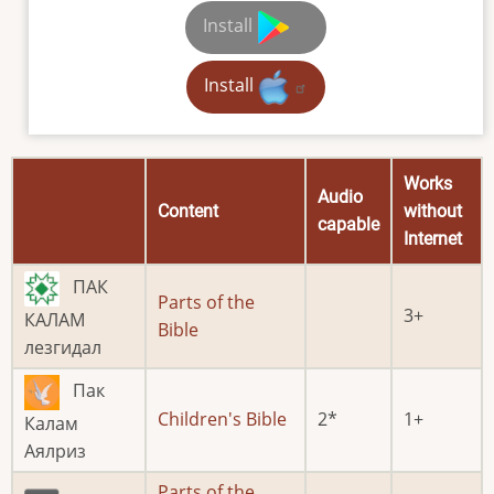
Install
Install
Works
Audio
Content
without
capable
Internet
ПАК
Parts of the
3
КАЛАМ
Bible
лезгидал
Пак
Children's Bible
2
1
Калам
Аялриз
Parts of the