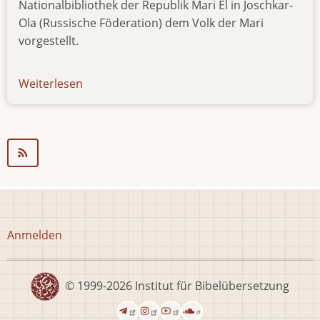
Nationalbibliothek der Republik Mari El in Joschkar-
Ola (Russische Föderation) dem Volk der Mari
vorgestellt.
Weiterlesen
über
news-
24.10.14
Benutzermenü
Anmelden
© 1999-2026
Institut für Bibelübersetzung