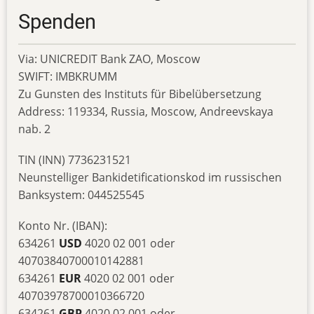
Spenden
Via: UNICREDIT Bank ZAO, Moscow
SWIFT: IMBKRUMM
Zu Gunsten des Instituts für Bibelübersetzung
Address: 119334, Russia, Moscow, Andreevskaya
nab. 2
TIN (INN) 7736231521
Neunstelliger Bankidetificationskod im russischen
Banksystem: 044525545
Konto Nr. (IBAN):
634261
USD
4020 02 001 oder
40703840700010142881
634261
EUR
4020 02 001 oder
40703978700010366720
634261
GBP
4020 02 001 oder