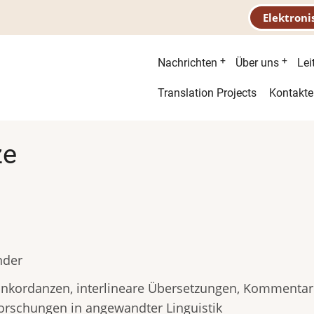
Elektroni
Hauptnavigatio
Nachrichten
Über uns
Lei
Second
Translation Projects
Kontakte
menu
ze
nder
nkordanzen, interlineare Übersetzungen, Kommentare
orschungen in angewandter Linguistik