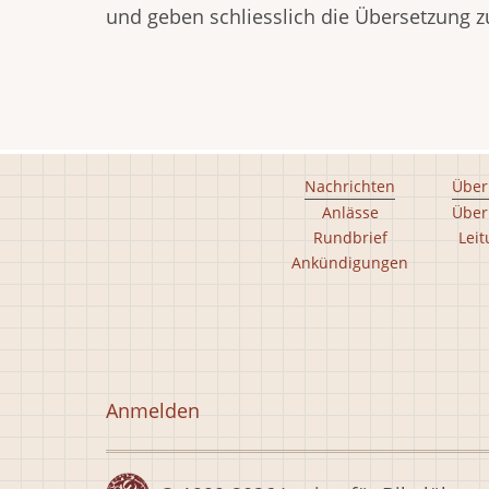
und geben schliesslich die Übersetzung zu
Footer
Nachrichten
Über
Anlässe
Über
main
Rundbrief
Lei
menu
Ankündigungen
Footer
second
menu
Benutzermenü
Anmelden