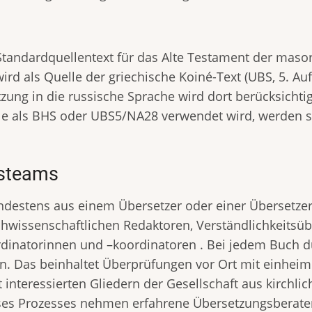
Standardquellentext für das Alte Testament der masor
ird als Quelle der griechische Koiné-Text (UBS, 5. Auf
zung in die russische Sprache wird dort berücksichtig
lle als BHS oder UBS5/NA28 verwendet wird, werden s
gsteams
destens aus einem Übersetzer oder einer Übersetzer
wissenschaftlichen Redaktoren, Verständlichkeitsübe
dinatorinnen und –koordinatoren . Bei jedem Buch d
. Das beinhaltet Überprüfungen vor Ort mit einhei
nteressierten Gliedern der Gesellschaft aus kirchlic
ieses Prozesses nehmen erfahrene Übersetzungsberate