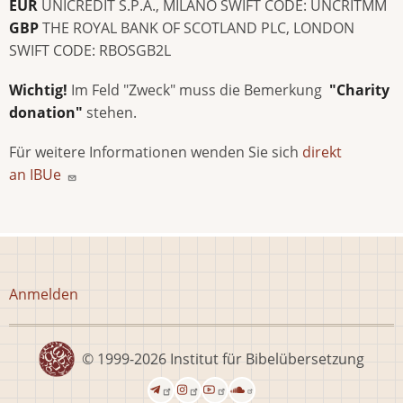
EUR
UNICREDIT S.P.A., MILANO SWIFT CODE: UNCRITMM
GBP
THE ROYAL BANK OF SCOTLAND PLC, LONDON
SWIFT CODE: RBOSGB2L
Wichtig!
Im Feld "Zweck" muss die Bemerkung
"Charity
donation"
stehen.
Für weitere Informationen wenden Sie sich
direkt
an IBUe
Benutzermenü
Anmelden
© 1999-2026
Institut für Bibelübersetzung