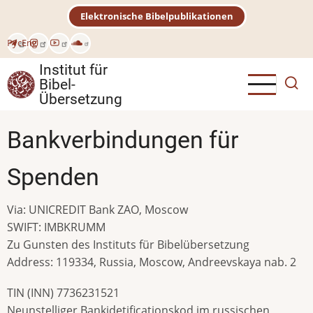
Direkt
Elektronische Bibelpublikationen
zum
Inhalt
Рус
Eng
Institut für
Bibel-
Übersetzung
Bankverbindungen für
Spenden
Via: UNICREDIT Bank ZAO, Moscow
SWIFT: IMBKRUMM
Zu Gunsten des Instituts für Bibelübersetzung
Address: 119334, Russia, Moscow, Andreevskaya nab. 2
TIN (INN) 7736231521
Neunstelliger Bankidetificationskod im russischen