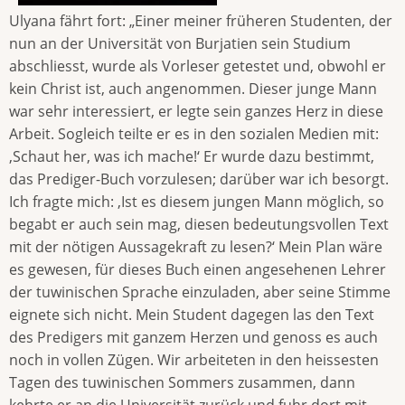
Ulyana fährt fort: „Einer meiner früheren Studenten, der
nun an der Universität von Burjatien sein Studium
abschliesst, wurde als Vorleser getestet und, obwohl er
kein Christ ist, auch angenommen. Dieser junge Mann
war sehr interessiert, er legte sein ganzes Herz in diese
Arbeit. Sogleich teilte er es in den sozialen Medien mit:
‚Schaut her, was ich mache!‘ Er wurde dazu bestimmt,
das Prediger-Buch vorzulesen; darüber war ich besorgt.
Ich fragte mich: ‚Ist es diesem jungen Mann möglich, so
begabt er auch sein mag, diesen bedeutungsvollen Text
mit der nötigen Aussagekraft zu lesen?‘ Mein Plan wäre
es gewesen, für dieses Buch einen angesehenen Lehrer
der tuwinischen Sprache einzuladen, aber seine Stimme
eignete sich nicht. Mein Student dagegen las den Text
des Predigers mit ganzem Herzen und genoss es auch
noch in vollen Zügen. Wir arbeiteten in den heissesten
Tagen des tuwinischen Sommers zusammen, dann
kehrte er an die Universität zurück und fuhr dort mit