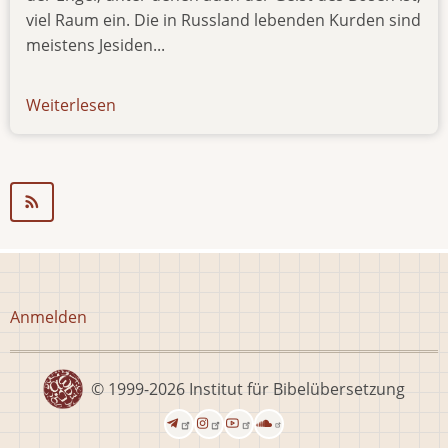
viel Raum ein. Die in Russland lebenden Kurden sind
meistens Jesiden...
Weiterlesen
über
newsletter-
1111
Benutzermenü
Anmelden
© 1999-2026
Institut für Bibelübersetzung