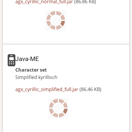
JAR
agx_cyrillic_normal_full.jar
(86.86 KB)
or
JAD
file
Java-ME
Character set
Simplified
kyrillisch
JAR
agx_cyrillic_simplified_full.jar
(86.46 KB)
or
JAD
file