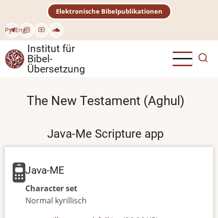
Direkt
Elektronische Bibelpublikationen
zum
Inhalt
Рус
Eng
Institut für
Bibel-
Übersetzung
The New Testament (Aghul)
Java-Me Scripture app
Java-ME
Character set
Normal
kyrillisch