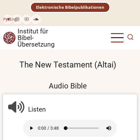
Direkt
Elektronische Bibelpublikationen
zum
Inhalt
Рус
Eng
Institut für
Bibel-
Übersetzung
The New Testament (Altai)
Audio Bible
Listen
Audio
file