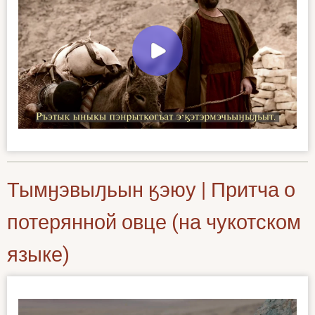
Тымӈэвыԓьын ӄэюу | Притча о
потерянной овце (на чукотском
языке)