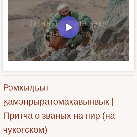
Рэмкыԓьыт
ӄамэнрыратомакавынвык |
Притча о званых на пир (на
чукотском)