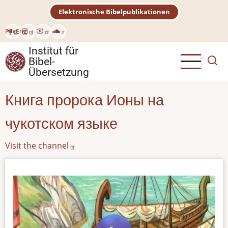
Direkt
Elektronische Bibelpublikationen
zum
Inhalt
Рус
Eng
Institut für
Bibel-
Übersetzung
Книга пророка Ионы на
чукотском языке
Visit the channel