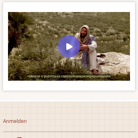
Benutzermenü
Anmelden