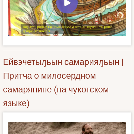
Ейвэчетыԓьын самарияԓьын |
Притча о милосердном
самарянине (на чукотском
языке)