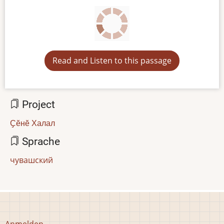
Read and Listen to this passage
Project
Ҫӗнӗ Халал
Sprache
чувашский
Benutzermenü
Anmelden