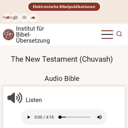
Direkt
Elektronische Bibelpublikationen
zum
Inhalt
Рус
Eng
Institut für
Bibel-
Übersetzung
The New Testament (Chuvash)
Audio Bible
Listen
Audio
file