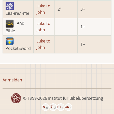
Luke to
2
3
John
Евангелитæ
And
Luke to
1
John
Bible
Luke to
1
John
PocketSword
Benutzermenü
Anmelden
© 1999-2026
Institut für Bibelübersetzung