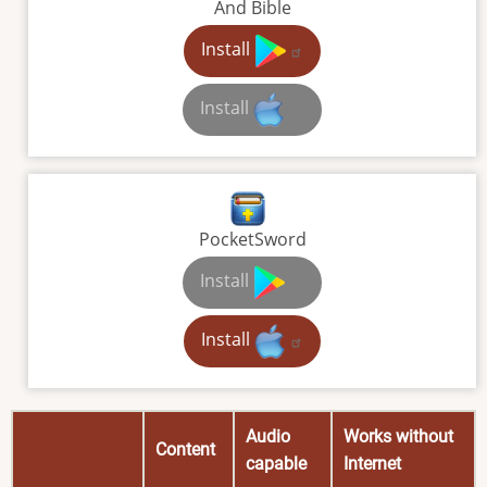
And Bible
Install
Install
PocketSword
Install
Install
Audio
Works without
Content
capable
Internet