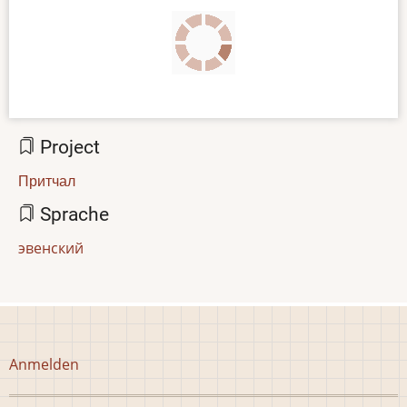
Project
Притчал
Sprache
эвенский
Benutzermenü
Anmelden