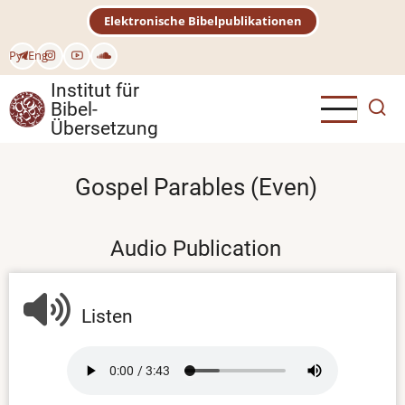
Direkt
Elektronische Bibelpublikationen
zum
Inhalt
Рус
Eng
Institut für
Bibel-
Übersetzung
Gospel Parables (Even)
Audio Publication
Listen
Audio
file