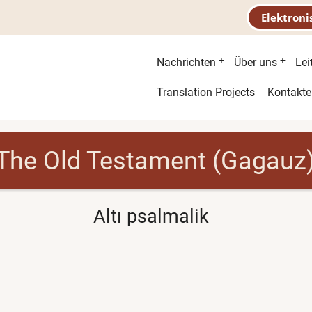
Elektroni
Hauptnavigatio
Nachrichten
Über uns
Lei
Second
Translation Projects
Kontakte
menu
The Old Testament (Gagauz
Altı psalmalik