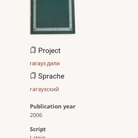
Project
гагауз дили
Sprache
гагаузский
Publication year
2006
Script
Latein