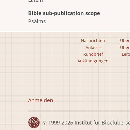
Bible sub-publication scope
Psalms
Footer
Nachrichten
Über
Anlässe
Über
main
Rundbrief
Lei
menu
Ankündigungen
Footer
second
menu
Benutzermenü
Anmelden
© 1999-2026
Institut für Bibelübers