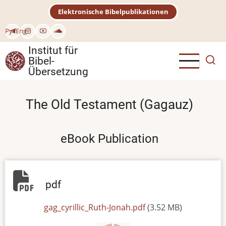
Direkt
Elektronische Bibelpublikationen
zum
Inhalt
Рус
Eng
Institut für
Bibel-
Übersetzung
The Old Testament (Gagauz)
eBook Publication
pdf
File
gag_cyrillic_Ruth-Jonah.pdf
(3.52 MB)