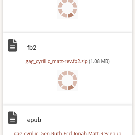
fb2
File
gag_cyrillic_matt-rev.fb2.zip
(1.08 MB)
epub
File
gag_cyrillic_Gen-Ruth-Eccl-Jonah-Matt-Rev.epub