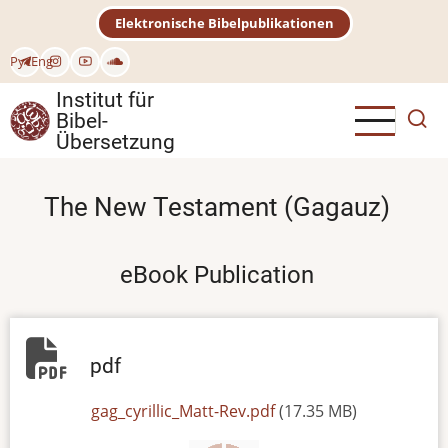
Direkt
Elektronische Bibelpublikationen
zum
Inhalt
Рус
Eng
Institut für
Bibel-
Übersetzung
The New Testament (Gagauz)
eBook Publication
pdf
File
gag_cyrillic_Matt-Rev.pdf
(17.35 MB)