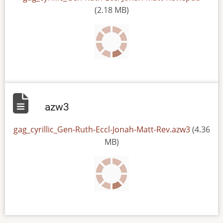
(2.18 MB)
azw3
File
gag_cyrillic_Gen-Ruth-Eccl-Jonah-Matt-Rev.azw3
(4.36
MB)