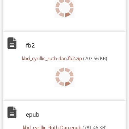
fb2
File
kbd_cyrillic_ruth-dan.fb2.zip
(707.56 KB)
epub
File
kbd_cyrillic_Ruth-Dan.epub
(781.46 KB)