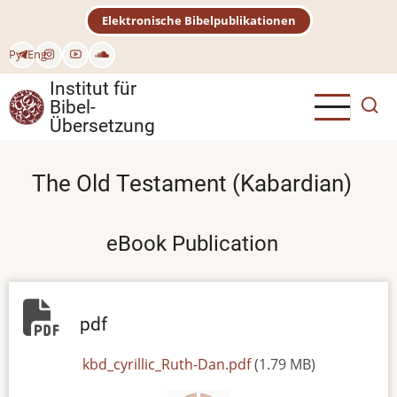
Direkt
Elektronische Bibelpublikationen
zum
Inhalt
Рус
Eng
Institut für
Bibel-
Übersetzung
The Old Testament (Kabardian)
eBook Publication
pdf
File
kbd_cyrillic_Ruth-Dan.pdf
(1.79 MB)