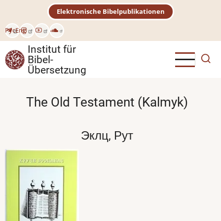
Direkt
Elektronische Bibelpublikationen
zum
Inhalt
Рус
Eng
Institut für
Bibel-
Übersetzung
The Old Testament (Kalmyk)
Эклц, Рут