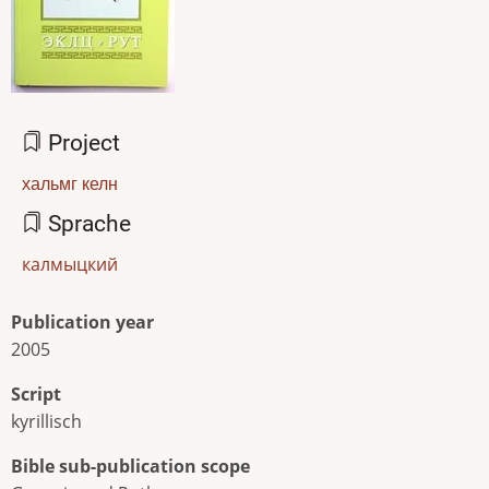
Project
хальмг келн
Sprache
калмыцкий
Publication year
2005
Script
kyrillisch
Bible sub-publication scope