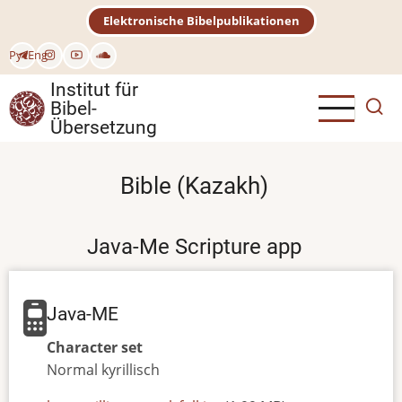
Direkt
Elektronische Bibelpublikationen
zum
Inhalt
Рус
Eng
Institut für
Bibel-
Übersetzung
Bible (Kazakh)
Java-Me Scripture app
Java-ME
Character set
Normal
kyrillisch