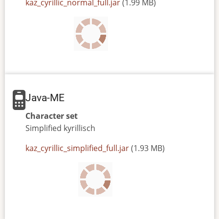
JAR
kaz_cyrillic_normal_full.jar
(1.99 MB)
or
JAD
file
Java-ME
Character set
Simplified
kyrillisch
JAR
kaz_cyrillic_simplified_full.jar
(1.93 MB)
or
JAD
file