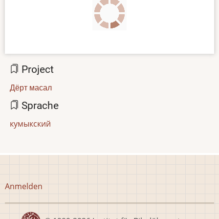
Project
Дёрт масал
Sprache
кумыкский
Benutzermenü
Anmelden