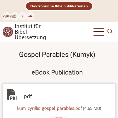
Direkt
Elektronische Bibelpublikationen
zum
Inhalt
Рус
Eng
Institut für
Bibel-
Übersetzung
Gospel Parables (Kumyk)
eBook Publication
pdf
File
kum_cyrillic_gospel_parables.pdf
(4.65 MB)