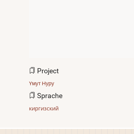
Project
Үмут Нуру
Sprache
киргизский