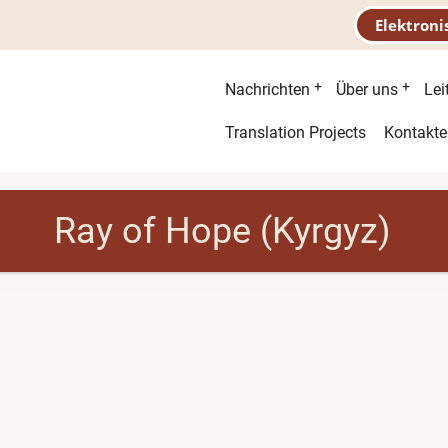
Elektroni
Hauptnavigatio
Nachrichten
Über uns
Lei
Second
Translation Projects
Kontakte
menu
Ray of Hope (Kyrgyz)