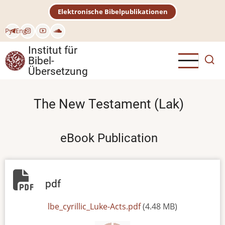
Direkt
Elektronische Bibelpublikationen
zum
Inhalt
Рус
Eng
Institut für
Bibel-
Übersetzung
The New Testament (Lak)
eBook Publication
pdf
File
lbe_cyrillic_Luke-Acts.pdf
(4.48 MB)