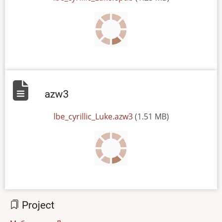
azw3
File
lbe_cyrillic_Luke.azw3
(1.51 MB)
Project