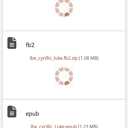
fb2
File
lbe_cyrillic_luke.fb2.zip
(1.08 MB)
epub
File
lbe_cyrillic_Luke.epub
(1.23 MB)