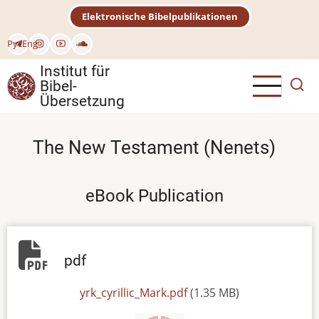
Direkt
Elektronische Bibelpublikationen
zum
Inhalt
Рус
Eng
Institut für
Bibel-
Übersetzung
The New Testament (Nenets)
eBook Publication
pdf
File
yrk_cyrillic_Mark.pdf
(1.35 MB)