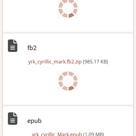
fb2
File
yrk_cyrillic_mark.fb2.zip
(985.17 KB)
epub
File
yrk_cyrillic_Mark.epub
(1.09 MB)