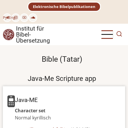
Direkt
Elektronische Bibelpublikationen
zum
Inhalt
Рус
Eng
Institut für
Bibel-
Übersetzung
Bible (Tatar)
Java-Me Scripture app
Java-ME
Character set
Normal
kyrillisch