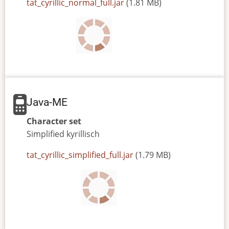
JAR
tat_cyrillic_normal_full.jar
(1.81 MB)
or
JAD
file
Java-ME
Character set
Simplified
kyrillisch
JAR
tat_cyrillic_simplified_full.jar
(1.79 MB)
or
JAD
file