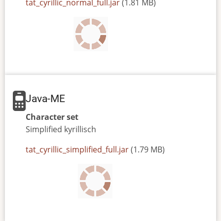
JAR
tat_cyrillic_normal_full.jar
(1.81 MB)
or
JAD
file
Java-ME
Character set
Simplified
kyrillisch
JAR
tat_cyrillic_simplified_full.jar
(1.79 MB)
or
JAD
file