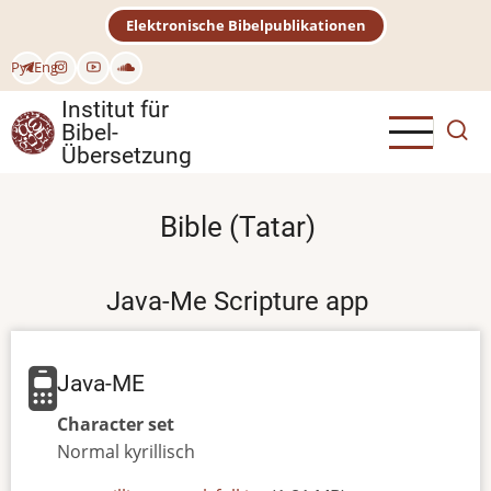
Direkt
Elektronische Bibelpublikationen
zum
Inhalt
Рус
Eng
Institut für
Bibel-
Übersetzung
Bible (Tatar)
Java-Me Scripture app
Java-ME
Character set
Normal
kyrillisch