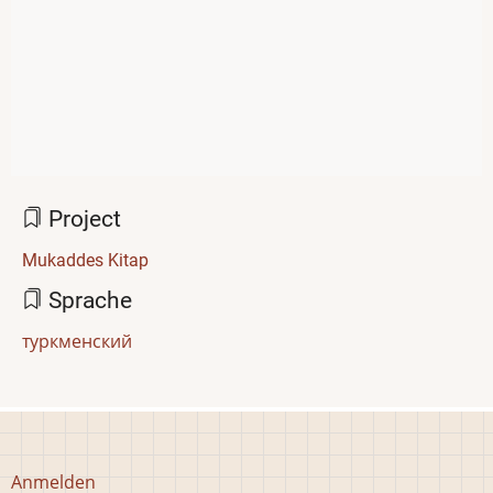
Project
Mukaddes Kitap
Sprache
туркменский
Benutzermenü
Anmelden