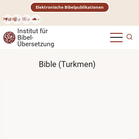
Direkt
Elektronische Bibelpublikationen
zum
Inhalt
Рус
Eng
Institut für
Bibel-
Übersetzung
Bible (Turkmen)