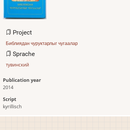
Project
Библиядан чуруктарлыг чугаалар
Sprache
тувинский
Publication year
2014
Script
kyrillisch