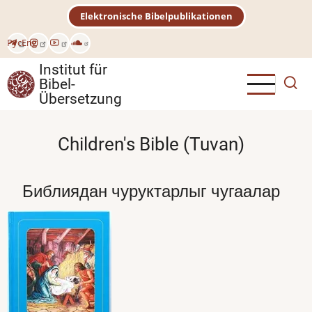
Direkt
Elektronische Bibelpublikationen
zum
Inhalt
Рус
Eng
Institut für
Bibel-
Übersetzung
Children's Bible (Tuvan)
Библиядан чуруктарлыг чугаалар