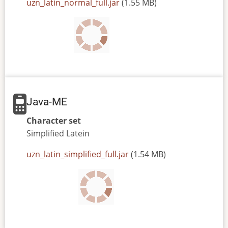
JAR
uzn_latin_normal_full.jar
(1.55 MB)
or
JAD
file
Java-ME
Character set
Simplified
Latein
JAR
uzn_latin_simplified_full.jar
(1.54 MB)
or
JAD
file