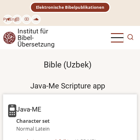
Direkt
Elektronische Bibelpublikationen
zum
Inhalt
Рус
Eng
Institut für
Bibel-
Übersetzung
Bible (Uzbek)
Java-Me Scripture app
Java-ME
Character set
Normal
Latein