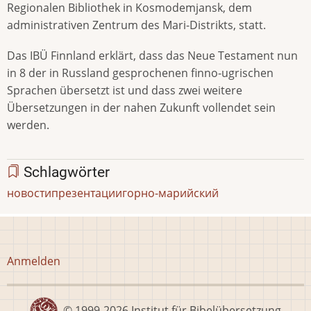
Regionalen Bibliothek in Kosmodemjansk, dem
administrativen Zentrum des Mari-Distrikts, statt.
Das IBÜ Finnland erklärt, dass das Neue Testament nun
in 8 der in Russland gesprochenen finno-ugrischen
Sprachen übersetzt ist und dass zwei weitere
Übersetzungen in der nahen Zukunft vollendet sein
werden.
Schlagwörter
новости
презентации
горно-марийский
Benutzermenü
Anmelden
© 1999-2026
Institut für Bibelübersetzung