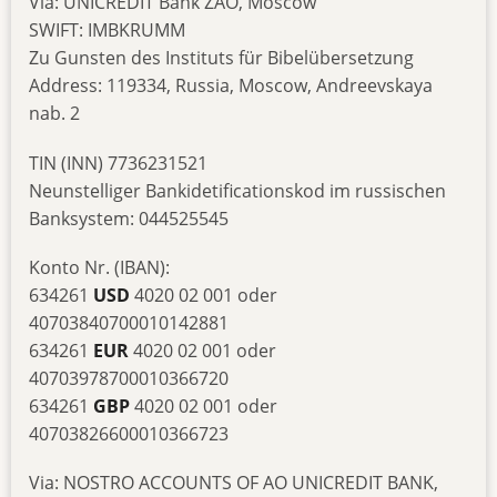
Via: UNICREDIT Bank ZAO, Moscow
SWIFT: IMBKRUMM
Zu Gunsten des Instituts für Bibelübersetzung
Address: 119334, Russia, Moscow, Andreevskaya
nab. 2
TIN (INN) 7736231521
Neunstelliger Bankidetificationskod im russischen
Banksystem: 044525545
Konto Nr. (IBAN):
634261
USD
4020 02 001 oder
40703840700010142881
634261
EUR
4020 02 001 oder
40703978700010366720
634261
GBP
4020 02 001 oder
40703826600010366723
Via: NOSTRO ACCOUNTS OF AO UNICREDIT BANK,