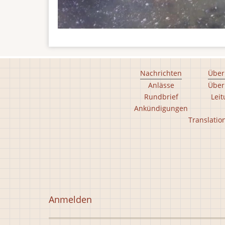
Footer
Nachrichten
Über
Anlässe
Über
main
Rundbrief
Lei
menu
Ankündigungen
Footer
Translatio
second
menu
Benutzermenü
Anmelden