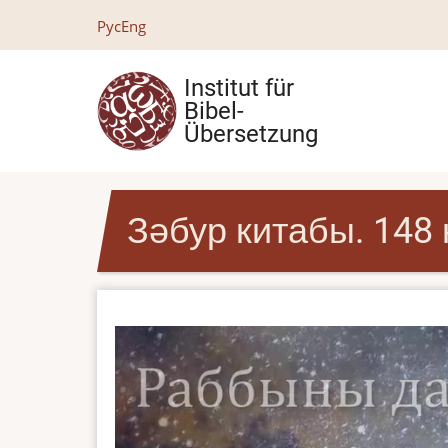
Direkt
Рус
Eng
zum
Inhalt
Institut für
Bibel-
Übersetzung
Зәбур китабы. 148 