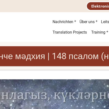
Elektroni
Hauptnavigation
Nachrichten
Über uns
Leit
Second
Translation Projects
Training
menu
нче мәдхия | 148 псалом (