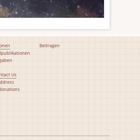
ionen
Beitragen
lpublikationen
gaben
ntact Us
ddress
donations