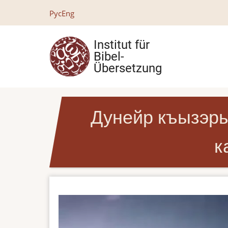
Direkt
Рус
Eng
zum
Inhalt
Institut für
Bibel-
Übersetzung
Дунейр къызэры
к