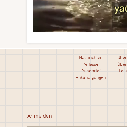
Footer
Nachrichten
Über
Anlässe
Über
main
Rundbrief
Lei
menu
Ankündigungen
Footer
second
menu
Benutzermenü
Anmelden