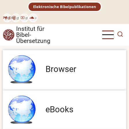
Direkt
Elektronische Bibelpublikationen
zum
Inhalt
Рус
Eng
Institut für
Bibel-
Übersetzung
Browser
eBooks