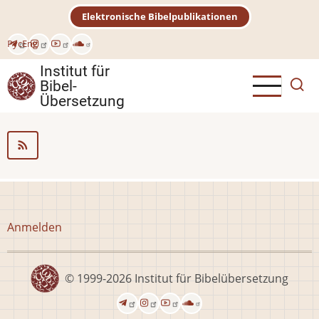
Direkt
Elektronische Bibelpublikationen
zum
Inhalt
Рус
Eng
Institut für
Bibel-
Übersetzung
Benutzermenü
Anmelden
© 1999-2026
Institut für Bibelübersetzung