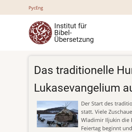
Direkt
Рус
Eng
zum
Inhalt
Institut für
Bibel-
Übersetzung
Das traditionelle H
Lukasevangelium au
Der Start des tradit
statt. Viele Zuscha
Wladimir Iljukin die
Feiertag beginnt und