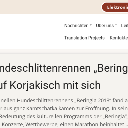
Elektroni
Hauptnavigatio
Nachrichten
Über uns
Lei
Second
Translation Projects
Kontakte
menu
undeschlittenrennen „Bering
f Korjakisch mit sich
ionellen Hundeschlittenrennens „Beringia 2013“ fand 
uer aus ganz Kamtschatka kamen zur Eröffnung. In sei
 Bedeutung des kulturellen Programms der „Beringia“, 
 Konzerte, Wettbewerbe, einen Marathon beinhaltet und