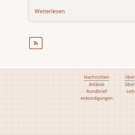
Weiterlesen
über
ibt-
tv-
20.03.13
Footer
Nachrichten
Über
Anlässe
Über
main
Rundbrief
Lei
menu
Ankündigungen
Footer
second
menu