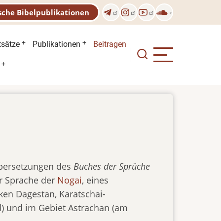
sche Bibelpublikationen
n
tsätze
Publikationen
Beitragen
Übersetzungen des
Buches der Sprüche
er Sprache der
Nogai
, eines
ken Dagestan, Karatschai-
d) und im Gebiet Astrachan (am