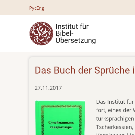
Direkt
Рус
Eng
zum
Inhalt
Institut für
Bibel-
Übersetzung
Das Buch der Sprüche 
27.11.2017
Das Institut fü
fort, eines de
turksprachigen
Tscherkessien,