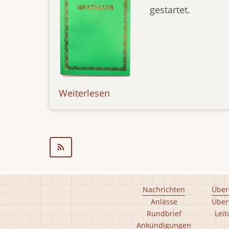
gestartet.
Weiterlesen
über
new-
pub-
080416
Footer
Nachrichten
Über
Anlässe
Über
main
Rundbrief
Lei
menu
Ankündigungen