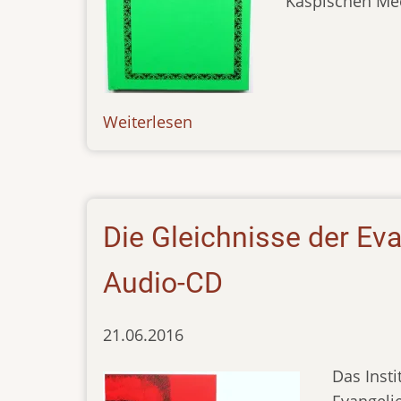
Kaspischen Mee
Weiterlesen
über
news-
271117
Die Gleichnisse der Eva
Audio-CD
21.06.2016
Das Inst