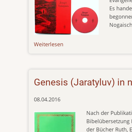
Evangeli
Es handel
begonnen
Nogaisch
Weiterlesen
über
new-
pub-
210616
Genesis (Jaratyluv) in
08.04.2016
Nach der Publikat
Bibelübersetzung 
der Bücher Ruth, 