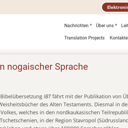
Elektroni
Hauptnavigatio
Nachrichten
Über uns
Lei
Second
Translation Projects
Kontakte
menu
in nogaischer Sprache
r Bibelübersetzung
IBT
fährt mit der Publikation von 
r Weisheitsbücher des Alten Testaments. Diesmal in d
 Volkes, welches in den nordkaukasischen Teilrepubli
 Tschetschenien, in der Region Stavropol (Südrusslan