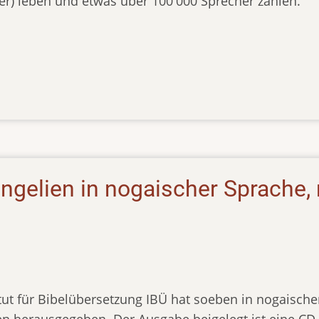
r) leben und etwas über 100'000 Sprecher zählen.
ngelien in nogaischer Sprache, m
itut für Bibelübersetzung IBÜ hat soeben in nogaisch