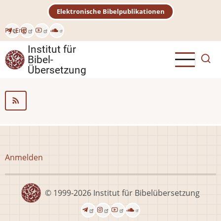
Direkt
Elektronische Bibelpublikationen
zum
Inhalt
Рус
Eng
Institut für
Bibel-
Übersetzung
Benutzermenü
Anmelden
© 1999-2026
Institut für Bibelübersetzung