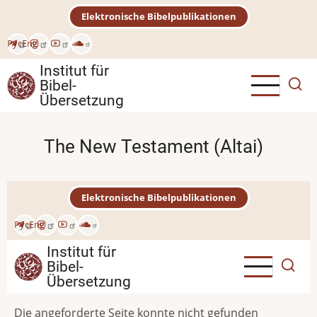
Direkt
Elektronische Bibelpublikationen
zum
Inhalt
Рус
Eng
Institut für
Bibel-
Übersetzung
The New Testament (Altai)