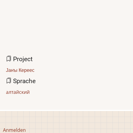
Project
Јаҥы Кереес
Sprache
алтайский
Benutzermenü
Anmelden