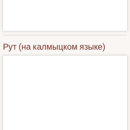
Рут (на калмыцком языке)