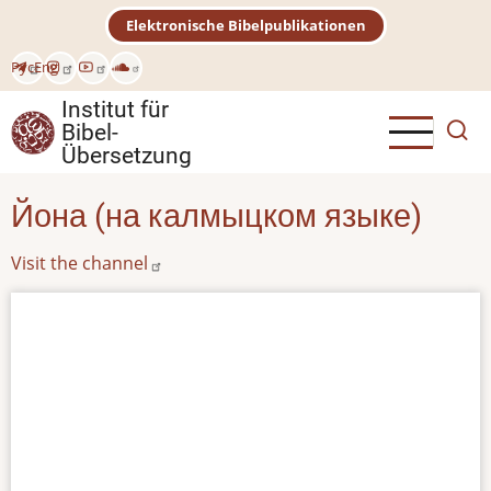
Direkt
Elektronische Bibelpublikationen
zum
Inhalt
Рус
Eng
Institut für
Bibel-
Übersetzung
Йона (на калмыцком языке)
Visit the channel