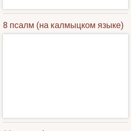
8 псалм (на калмыцком языке)