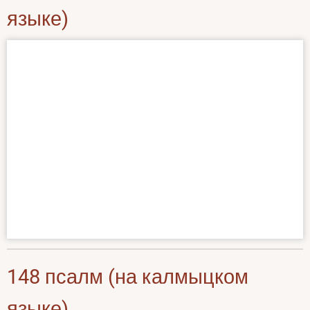
языке)
148 псалм (на калмыцком
языке)