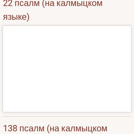
22 псалм (на калмыцком
языке)
138 псалм (на калмыцком