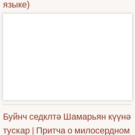
языке)
Буйнч седклтә Шамарьян күүнә
тускар | Притча о милосердном