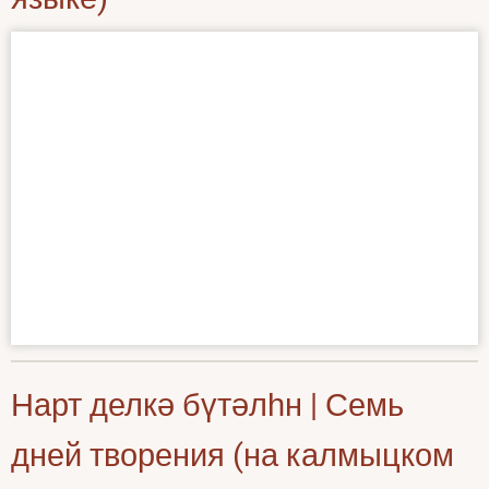
Нарт делкә бүтәлһн | Семь
дней творения (на калмыцком