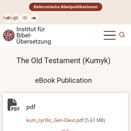
Direkt
Elektronische Bibelpublikationen
zum
Inhalt
Рус
Eng
Institut für
Bibel-
Übersetzung
The Old Testament (Kumyk)
eBook Publication
pdf
File
kum_cyrillic_Gen-Deut.pdf
(5.61 MB)