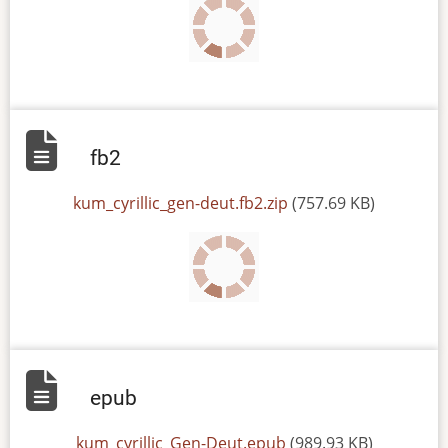
fb2
File
kum_cyrillic_gen-deut.fb2.zip
(757.69 KB)
epub
File
kum_cyrillic_Gen-Deut.epub
(989.93 KB)