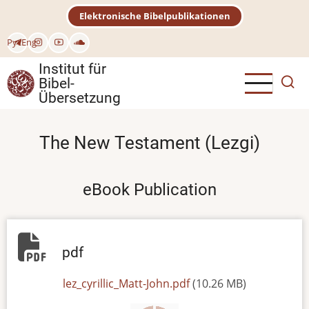
Direkt
Elektronische Bibelpublikationen
zum
Inhalt
Рус
Eng
Institut für
Bibel-
Übersetzung
The New Testament (Lezgi)
eBook Publication
pdf
File
lez_cyrillic_Matt-John.pdf
(10.26 MB)