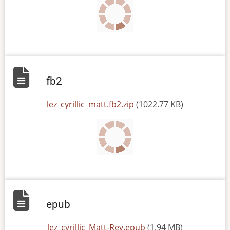
fb2
File
lez_cyrillic_matt.fb2.zip
(1022.77 KB)
epub
File
lez_cyrillic_Matt-Rev.epub
(1.94 MB)