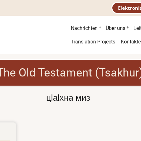
Elektroni
Hauptnavigatio
Nachrichten
Über uns
Lei
Second
Translation Projects
Kontakte
menu
The Old Testament (Tsakhur
цӏаӏхна миз