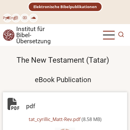
Direkt
Elektronische Bibelpublikationen
zum
Inhalt
Рус
Eng
Institut für
Bibel-
Übersetzung
The New Testament (Tatar)
eBook Publication
pdf
File
tat_cyrillic_Matt-Rev.pdf
(8.58 MB)