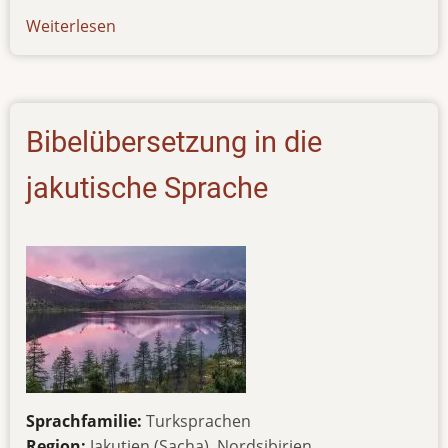
Weiterlesen
über
rundbrief_sommer_2025
Bibelübersetzung in die
jakutische Sprache
Sprachfamilie:
Turksprachen
Region:
Jakutien (Sacha), Nordsibirien