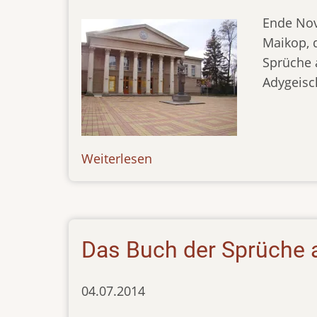
Ende Nov
Maikop, 
Sprüche
Adygeisc
Weiterlesen
über
news-
01.12.14
Das Buch der Sprüche 
04.07.2014