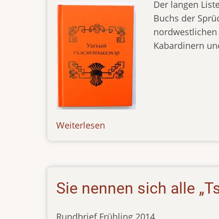
Der langen List
Buchs der Sprü
nordwestlichen
Kabardinern un
Weiterlesen
über
news-
04.07.14
Sie nennen sich alle „
Rundbrief Frühling 2014