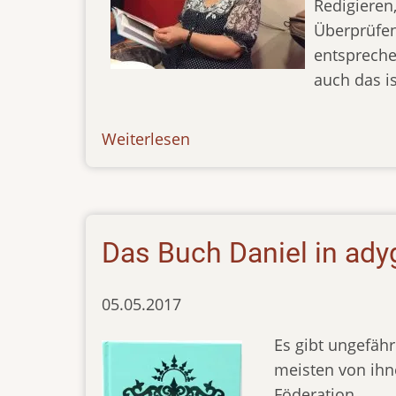
Redigieren
Überprüfen
entsprech
auch das is
Weiterlesen
über
newsletter-
300519
Das Buch Daniel in ady
05.05.2017
Es gibt ungefähr
meisten von ihn
Föderation.