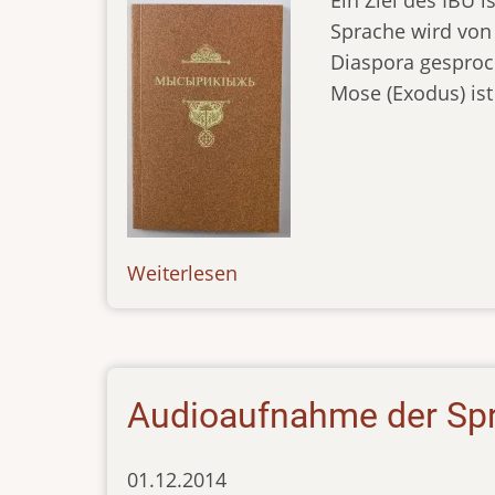
Sprache wird von
Diaspora gesproc
Mose (Exodus) ist
Weiterlesen
über
news-
11.03.15
Audioaufnahme der Spr
01.12.2014