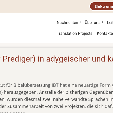
Elektroni
Hauptnavigatio
Nachrichten
Über uns
Lei
Second
Translation Projects
Kontakte
menu
 Prediger) in adygeischer und 
itut für Bibelübersetzung IBT hat eine neuartige Form
en) herausgegeben. Anstelle der bisherigen Gegenüber
en, wurden diesmal zwei nahe verwandte Sprachen in 
 der Zusammenarbeit von zwei Projekten, die sich da