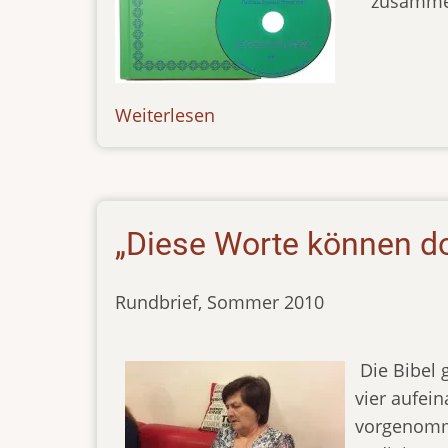
zusammen
Weiterlesen
über
news-
111120
„Diese Worte können do
Rundbrief, Sommer 2010
Die Bibel 
vier aufei
vorgenomme