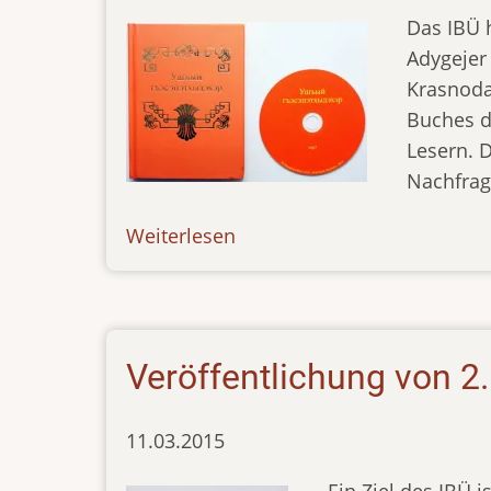
Das IBÜ 
Adygejer
Krasnoda
Buches d
Lesern. D
Nachfrag
Weiterlesen
über
news-
160216
Veröffentlichung von 2
11.03.2015
Ein Ziel des IBÜ i