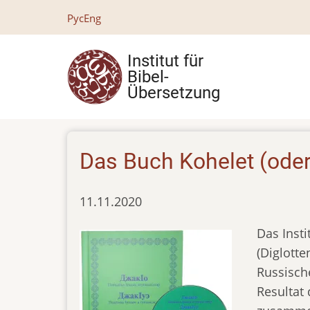
Direkt
Рус
Eng
zum
Inhalt
Institut für
Bibel-
Übersetzung
Das Buch Kohelet (oder
11.11.2020
Das Inst
(Diglott
Russisch
Resultat