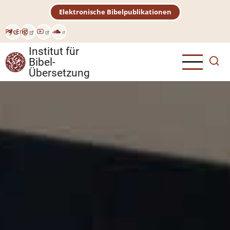
Direkt
Elektronische Bibelpublikationen
zum
Inhalt
Рус
Eng
Institut für
Bibel-
Übersetzung